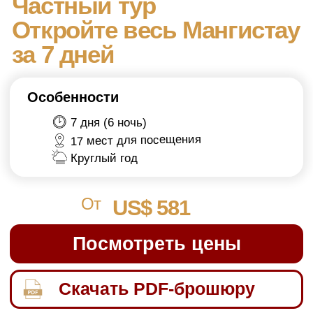
17 мест для посещения
Круглый год
От
US$ 581
Посмотреть цены
Скачать PDF-брошюру
Цена зависит от размера группы и типа
пакета.
Обзор
Цены
Маршрут
Запрос
ОБЗОР ТУРА
Основные моменты:
Phone:
+7 771 286