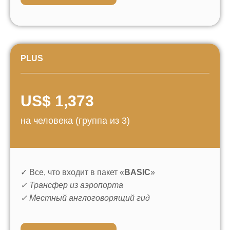
PLUS
US$ 1,373
на человека (группа из 3)
✓ Все, что входит в пакет «
BASIC
»
ОБНОВЛЕННЫЙ МАРШРУТ
✓ Трансфер из аэропорта
2026
Точка отправления:
✓ Местный англоговорящий гид
Встреча в Актау в 09:30 утра
Конечный пункт:
Высадка в Актау в 18:00