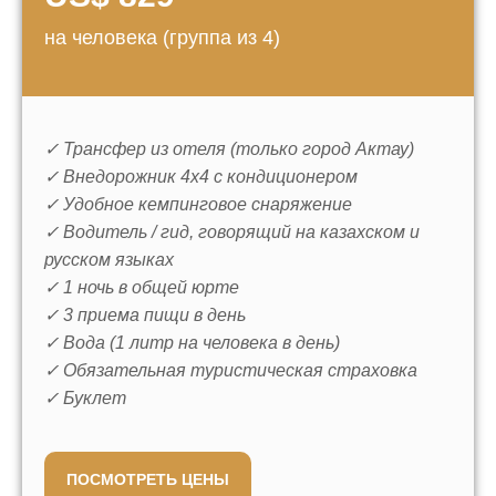
на человека (группа из 4)
✓ Трансфер из отеля (только город Актау)
✓ Внедорожник 4x4 с кондиционером
ТАРИФЫ
✓ Удобное кемпинговое снаряжение
Низкий депозит:
Забронируйте
✓ Водитель / гид, говорящий на казахском и
место, внеся всего 20%
русском языках
предоплаты
*Обращаем ваше внимание, что мы не
✓ 1 ночь в общей юрте
покрываем комиссию банка.
✓ 3 приема пищи в день
✓ Вода (1 литр на человека в день)
✓ Обязательная туристическая страховка
✓ Буклет
ПОСМОТРЕТЬ ЦЕНЫ