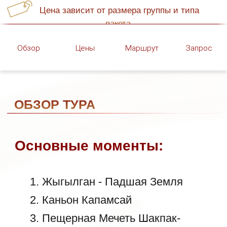
Жыгылган - Падшая Земля
9516
| E-mail:
Каньон Капамсай
mangystau@redmaya-
travel.kz
Пещерная Мечеть Шакпак-
Ата
Торыш - Долина Шаров
Кокала - Юрские Глины
Гора Шеркала
Айракты - Долина Замков
Тузбаир - Солончак
Песчаные Дюны Сенек
Кызылкуп - Каньон
Тирамису
Гора Бокты
Бозжыра - Марсианская
Панорама
Бозжыра - Панорама Гребня
Бозжыра - Верхнее Плато
Клыков