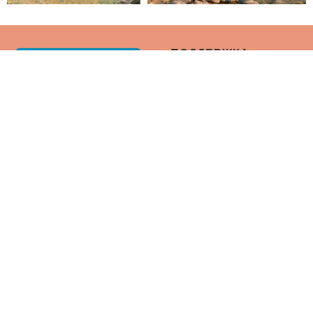
ПОДДЕРЖКА
Контакты
Юридическое
Уведомление
Оплата И Возврат
Условия И Положения
© 2019–2026 ИП «Redmaya»
Политика
130000, Бизнес-центр Urban,
офис 416, 4 этаж, Актау,
Конфиденциальности
Казахстан
FAQ / Часто
Задаваемые Вопросы
О НАС
НАПРАВЛЕНИЯ
О Компании
Регион Мангистау
Наша Команда
Алматинская Область
Что Мы Предлагаем
Восточный Казахстан —