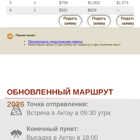
3
1
$756
$1,003
$1,373
"ВНИМАНИЕ!
4
1
$581
$829
---
МЫ ЛЮБЕЗНО СООБЩАЕМ ВАМ, ЧТО, ИЗ УВАЖЕНИЯ
К КАЗАХСКОЙ КУЛЬТУРЕ И РЕЛИГИОЗНЫМ
Подать
Подать
Подать
УБЕЖДЕНИЯМ, НАШИ ТУРЫ НЕ СОДЕРЖАТ
заявку
заявку
заявку
АЛКОГОЛЬ.
Примечание:
В СЛУЧАЕ НЕОЖИДАННЫХ ПОГОДНЫХ УСЛОВИЙ,
Просмотрите туристические пакеты
ТАКИХ КАК ШТОРМЫ, СИЛЬНЫЙ ДОЖДЬ ИЛИ
Некоторые цены (*) доступны по запросу и при наличии мест
СИЛЬНЫЙ ВЕТЕР, ГРУППА МОЖЕТ БЫТЬ
ВЫНУЖДЕНА ПОКИНУТЬ ЛАГЕРЬ И УКРЫТЬСЯ В
БЛИЖАЙШИХ ГОСТЕВЫХ ДОМАХ ИЛИ ОТЕЛЯХ
(ЗА
ДОПОЛНИТЕЛЬНУЮ ПЛАТУ)
ПОЛЕЗНО ЗНАТЬ