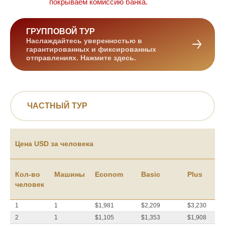
Туристический пакет:
ГРУППОВОЙ ТУР
Наслаждайтесь уверенностью в
гарантированных и фиксированных
Количество туристов:
отправлениях. Нажмите здесь.
–
+
ЧАСТНЫЙ ТУР
Цена USD за человека
Кол-во
Машины
Econom
Basic
Plus
Я согласен с условиями Политики
конфиденциальности
человек
ОТПРАВИТЬ
1
1
$1,981
$2,209
$3,230
2
1
$1,105
$1,353
$1,908
ИНФОРМАЦИЯ