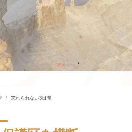
BOZJYRA DRAGON CREST, MANGYSTAU, KAZAKHSTAN
BOZJYRA DRAGON CREST, MANGYSTAU, KAZAKHSTAN
間
/
忘れられない3日間
ー