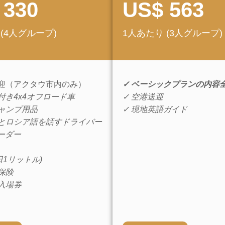
 330
US$ 563
(4人グループ)
1人あたり (3人グループ)
送迎（アクタウ市内のみ）
✓ ベーシックプランの内容
付き4x4オフロード車
✓ 空港送迎
キャンプ用品
✓ 現地英語ガイド
語とロシア語を話すドライバー
ーダー
1日1リットル)
保険
入場券