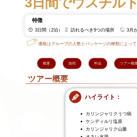
3日間でウスチル
特徴
3日間（2泊）
訪れるべき9つの場所
3月
価格はグループの人数とパッケージの種類によって
概要
旅程
料金
ツアー概
ツアー概要
ハイライト：
カリンジャリクうつ病
ケンディルリ塩原
カリンジャリク山脈
オネレ水源