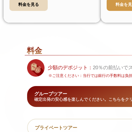
料金を見る
料金を見
料金
少額のデポジット：
2
0％の前払いで
※ご注意ください：当行では銀行の手数料は負
グループツアー
確定出発の安心感を楽しんでください。こちらをク
プライベートツアー