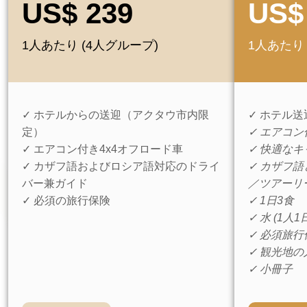
US$ 239
US$
1人あたり (4人グループ)
1人あたり 
✓ ホテルからの送迎（アクタウ市内限
✓ ホテル
定）
✓ エアコン
✓ エアコン付き4x4オフロード車
✓ 快適な
✓ カザフ語およびロシア語対応のドライ
✓ カザフ
バー兼ガイド
／ツアーリ
✓ 必須の旅行保険
✓ 1日3食
✓ 水 (1人
✓ 必須旅行
✓ 観光地の
✓ 小冊子