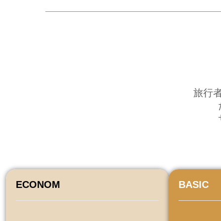
旅行
ECONOM
BASIC