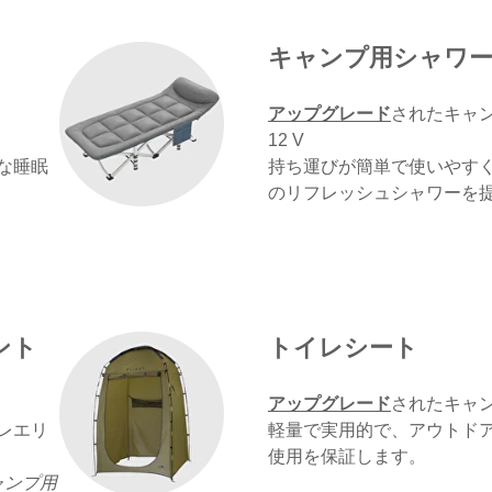
キャンプ用シャワ
アップグレード
されたキャ
12 V
な睡眠
持ち運びが簡単で使いやす
のリフレッシュシャワーを
ント
トイレシート
アップグレード
されたキャ
レエリ
軽量で実用的で、アウトド
使用を保証します。
ャンプ用