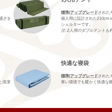
標準/アップグレード
された
適さを
個人用に設計された210cm 
シェルターです。
注: 2人用のダブルテントも
快適な寝袋
標準/アップグレード
された
と清潔
寒い環境でも暖かく快適な