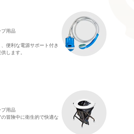
ー
ンプ用品
く、便利な電源サポート付き
提供します。
ンプ用品
アの冒険中に衛生的で快適な