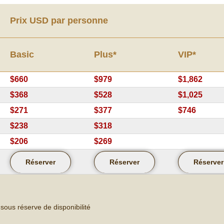
Prix USD par personne
Basic
Plus*
VIP*
$660
$979
$1,862
$368
$528
$1,025
$271
$377
$746
$238
$318
$206
$269
Réserver
Réserver
Réserver
sous réserve de disponibilité