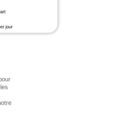
art
er jour
pour
les
notre