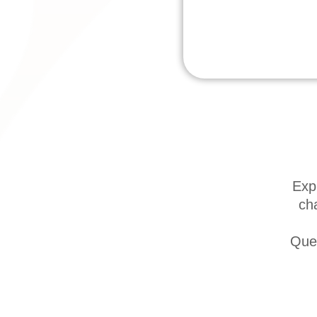
Exp
ch
Quel