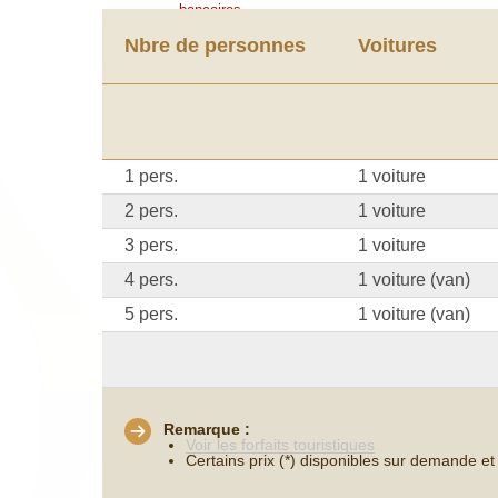
bancaires.
Nbre de personnes
Voitures
1 pers.
1 voiture
2 pers.
1 voiture
3 pers.
1 voiture
4 pers.
1 voiture (van)
5 pers.
1 voiture (van)
Remarque :
Voir les forfaits touristiques
Certains prix (*) disponibles sur demande et 