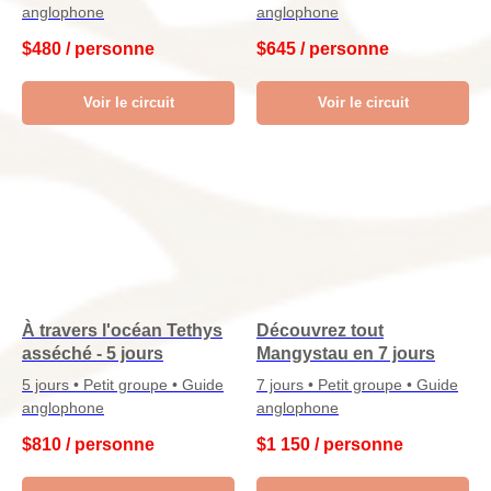
anglophone
anglophone
$
480 / personne
$
645 / personne
Voir le circuit
Voir le circuit
À travers l'océan Tethys
Découvrez tout
asséché - 5 jours
Mangystau en 7 jours
5 jours • Petit groupe • Guide
7 jours • Petit groupe • Guide
anglophone
anglophone
$
810 / personne
$
1 150 / personne