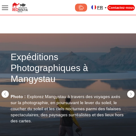
FR
Contactez-nous
Météo
Expéditions
Photographiques à
Mangystau
Photo :
Explorez Mangystau à travers des voyages axés
sur la photographie, en poursuivant le lever du soleil, le
CI
LO
C
D’
coucher du soleil et les ciels nocturnes parmi des falaises
E
spectaculaires, des paysages surréalistes et des lieux hors
des cartes.