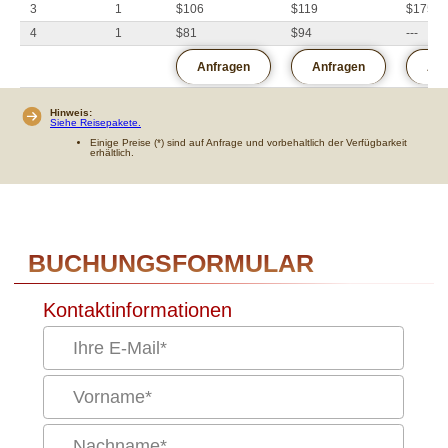
1
1
$285
$297
$450
2
1
$157
$170
$253
3
1
$106
$119
$175
4
1
$81
$94
---
Anfragen
Anfragen
Anf
Hinweis:
Siehe Reisepakete.
Einige Preise (*) sind auf Anfrage und vorbehaltlich der Verfügbarkeit
erhältlich.