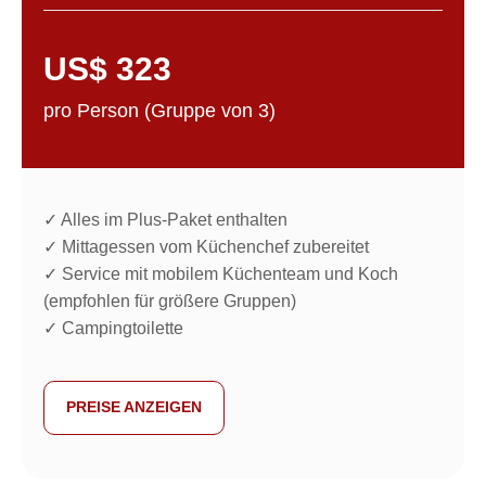
COMFORT PLUS
US$ 323
pro Person (Gruppe von 3)
Ich stimme den Datenschutzbestimmungen
zu
SENDEN
✓ Alles im Plus-Paket enthalten
✓ Mittagessen vom Küchenchef zubereitet
INFORMATIONEN
✓ Service mit mobilem Küchenteam und Koch
(empfohlen für größere Gruppen)
"ACHTUNG!
WIR INFORMIEREN SIE HÖFLICH, DASS UNSERE
✓ Campingtoilette
TOUREN AUS RESPEKT VOR DER KASACHISCHEN
KULTUR UND DEN RELIGIÖSEN ÜBERZEUGUNGEN
KEINEN ALKOHOL ENTHALTEN.
BEI UNERWARTETEN WETTERBEDINGUNGEN WIE
PREISE ANZEIGEN
STÜRMEN, STARKEM REGEN ODER STARKEM WIND
KANN DIE GRUPPE GEZWUNGEN SEIN, DAS CAMP