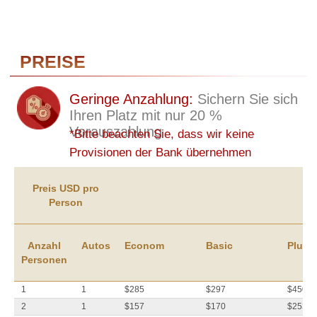
ZU VERLASSEN UND IN DER NÄCHSTGELEGENEN
PENSION ODER IM HOTEL SCHUTZ ZU SUCHEN
(À
UN COÛT SUPPLÉMENTAIRE)
GUT ZU WISSEN
Preis USD pro
Person
Anzahl
Autos
Econom
Basic
Plus
Personen