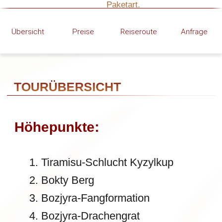
Tiramisu-Schlucht Kyzylkup
Bokty Berg
Bozjyra-Fangformation
Bozjyra-Drachengrat
Bozjyra-Mars-Panorama
Wichtig:
In den Paketen
Basic
und
Plus
bauen Gäste ihre Zelte nach der
ersten Einweisung selbst auf (der
Guide zeigt es).
Im Paket
Econom
bauen Gäste
ihre Zelte selbst auf und bereiten
ihre Mahlzeiten selbst zu.
Fitnesslevel:
Niedrig