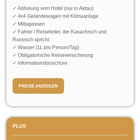
PREISE
Geringe Anzahlung:
Sichern Sie sich
✓ Abholung vom Hotel (nur in Aktau)
Ihren Platz mit nur 20 %
✓ 4x4 Geländewagen mit Klimaanlage
Vorauszahlung
*Bitte beachten Sie, dass wir keine
Provisionen der Bank übernehmen
✓ Mittagessen
✓ Fahrer / Reiseleiter, der Kasachisch und
Russisch spricht
✓ Wasser (1L pro Person/Tag)
✓ Obligatorische Reiseversicherung
✓ Informationsbroschüre
PREISE ANZEIGEN