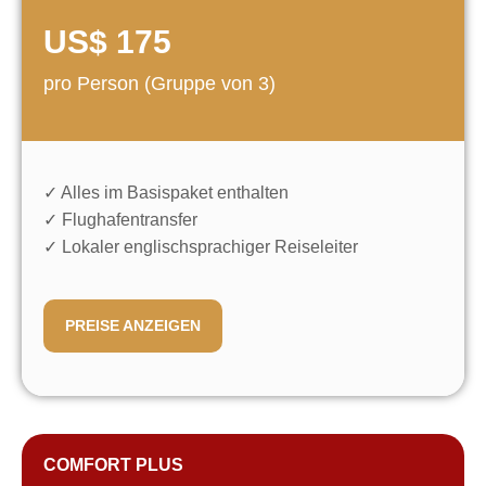
PLUS
BUCHUNGSFORMULAR
Kontaktinformationen
US$ 175
pro Person (Gruppe von 3)
Staatsangehörigkeit*:
✓ Alles im Basispaket enthalten
+49
✓ Flughafentransfer
✓ Lokaler englischsprachiger Reiseleiter
Reisedetails
Art der Tour:
PREISE ANZEIGEN
Reisepaket:
Anzahl der Touristen:
–
+