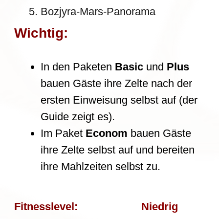
Was ist nicht
inbegriffen?
Visagebühren
Internationale und nationale
Flugtickets
Unterkunft an An- und
Abreisetagen
Trinkgelder für Reiseführer und
Fahrer
REISEROUTE
Startpunkt:
Abholung in Aktau um 8:30 Uhr
Endpunkt:
Absetzung in Aktau um 19
Uhr