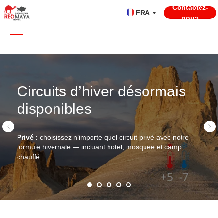
Contactez-
FRA
nous
DÉCOU
MANGY
Circuits d’hiver désormais
disponibles
Privé :
choisissez n’importe quel circuit privé avec notre
formule hivernale — incluant hôtel, mosquée et camp
chauffé
CI
NO
C
D’
LO
4