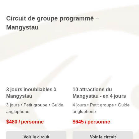
Circuit de groupe programmé –
Mangystau
3 jours inoubliables à
10 attractions du
Mangystau
Mangystau - en 4 jours
3 jours • Petit groupe • Guide
4 jours • Petit groupe • Guide
anglophone
anglophone
$
480 / personne
$
645 / personne
Phone:
+7 771 286
Voir le circuit
Voir le circuit