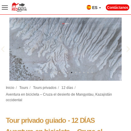
ES
Contáctanos
Tour privado guiado - 12 DÍAS
Inicio
/
Tours
/
Tours privados
/
12 días
/
Aventura en bicicleta – Cruza el
Aventura en bicicleta – Cruza el desierto de Mangystau, Kazajistán
desierto de Mangystau, Kazajistán
TO
AL
occidental
T
AV
occidental
Características
12 días (11 noches)
17 lugares para visitar
Todo el año