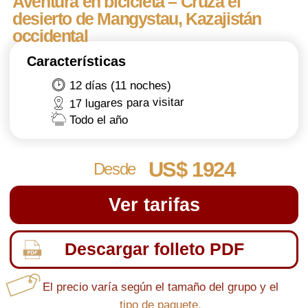
US$ 1924
Desde
Ver tarifas
Descargar folleto PDF
El precio varía según el tamaño del grupo y el
tipo de paquete.
Descripción general
Tarifas
Itinerario
Solicitud
RESUMEN DEL TOUR
Destacados
Zhigalgan Tierra Caída
Cañón De Kapamsay
Mezquita En La Cueva De Shakpak Ata
Torysh - Valle De Las Esferas
Kokala - Arcillas Jurásicas (Escamosas)
Monte Sherkala