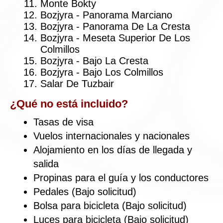
Bajo
El tour requiere preparación física para el
ciclismo, ya que implica recorridos diarios
de 50 a 80 km sobre grava. Los
participantes deben tener experiencia
previa en ciclismo de larga distancia en
terrenos difíciles.
Este itinerario está diseñado en función
del ritmo de los ciclistas principiantes, con
una velocidad media de 15-20 km/h (9-12
mph) en terrenos de grava.