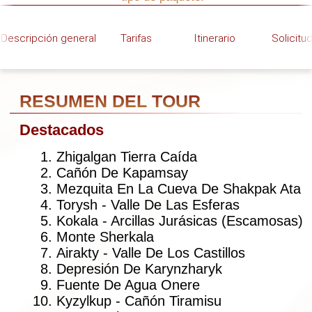
Airakty - Valle De Los Castillos
Depresión De Karynzharyk
Fuente De Agua Onere
Kyzylkup - Cañón Tiramisu
Monte Bokty
Bozjyra - Panorama Marciano
Bozjyra - Panorama De La Cresta
Bozjyra - Meseta Superior De Los
Colmillos
Bozjyra - Bajo La Cresta
Bozjyra - Bajo Los Colmillos
Salar De Tuzbair
¿Qué no está incluido?
Tasas de visa
Vuelos internacionales y nacionales
Alojamiento en los días de llegada y
salida
Propinas para el guía y los conductores
Pedales (Bajo solicitud)
Bolsa para bicicleta (Bajo solicitud)
Luces para bicicleta (Bajo solicitud)
GPS (Bajo solicitud)
Nivel de condición física: