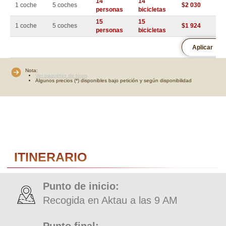
14
14
1 coche
5 coches
$2 030
personas
bicicletas
15
15
1 coche
5 coches
$1 924
personas
bicicletas
Aplicar
+7
Detalles del viaje
Nota:
Ver paquetes de tours
Tipo de tour:
Algunos precios (*) disponibles bajo petición y según disponibilidad
Paquete turístico:
Número de turistas:
–
+