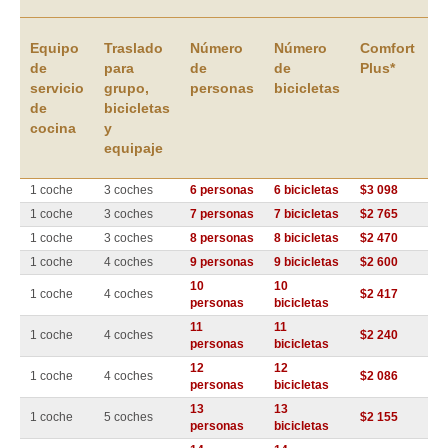
Equipo
Traslado
Número
Número
Comfort
de
para
de
de
Plus*
servicio
grupo,
personas
bicicletas
de
bicicletas
cocina
y
equipaje
1 coche
3 coches
6 personas
6 bicicletas
$3 098
1 coche
3 coches
7 personas
7 bicicletas
$2 765
1 coche
3 coches
8 personas
8 bicicletas
$2 470
1 coche
4 coches
9 personas
9 bicicletas
$2 600
10
10
1 coche
4 coches
$2 417
personas
bicicletas
11
11
1 coche
4 coches
$2 240
FORMULARIO DE RESERVA
personas
bicicletas
12
12
1 coche
4 coches
$2 086
Información de contacto
personas
bicicletas
13
13
1 coche
5 coches
$2 155
personas
bicicletas