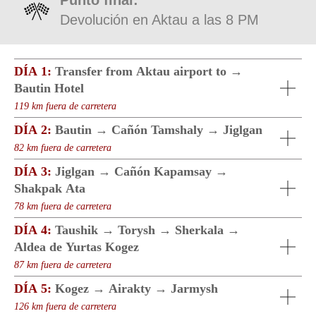
Acepto los términos de la Política de
privacidad
ENVIAR
DÍA 1:
Transfer from Aktau airport to →
Bautin Hotel
119 km fuera de carretera
INFORMACIÓN
DÍA 2:
Bautin → Cañón Tamshaly → Jiglgan
¡ATENCIÓN
!
LE INFORMAMOS AMABLEMENTE QUE, POR
82 km fuera de carretera
RESPETO A LA CULTURA KAZAJA Y SUS CREENCIAS
RELIGIOSAS, NUESTROS TOURS NO INCLUYEN
DÍA 3:
Jiglgan → Cañón Kapamsay →
ALCOHOL.
Shakpak Ata
EN CASO DE CONDICIONES CLIMÁTICAS
78 km fuera de carretera
INESPERADAS COMO TORMENTAS, LLUVIAS
INTENSAS O VIENTOS FUERTES, EL GRUPO PUEDE
DÍA 4:
Taushik → Torysh → Sherkala →
VERSE OBLIGADO A ABANDONAR EL CAMPAMENTO Y
Aldea de Yurtas Kogez
REFUGIARSE EN LAS CASAS DE HUÉSPEDES U
HOTELES MÁS CERCANOS (CON UN COSTO
87 km fuera de carretera
ADICIONAL).
DÍA 5:
Kogez → Airakty → Jarmysh
BUENO SABERLO
126 km fuera de carretera