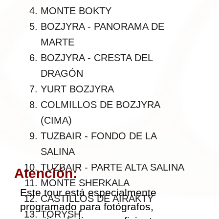
No habrá prisa, lo que brindará más
oportunidades para la fotografía
nocturna. Además, los períodos de
descanso son flexibles y se pueden
organizar durante los momentos que
no sean de fotografía. El tour incluye
una noche en un hotel en la quinta
noche para un toque de civilización.
Importante:
En los paquetes
Basic
y
Plus
, los
huéspedes montan sus tiendas
después de la primera
demostración (el guía mostrará
cómo hacerlo).
Nivel de condición
Bajo
física:
¿Qué no está incluido?