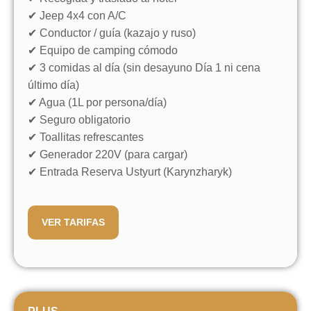
✔ Jeep 4x4 con A/C
✔ Conductor / guía (kazajo y ruso)
✔ Equipo de camping cómodo
✔ 3 comidas al día (sin desayuno Día 1 ni cena
último día)
✔ Agua (1L por persona/día)
✔ Seguro obligatorio
TARIFAS
✔ Toallitas refrescantes
✔ Generador 220V (para cargar)
Depósito bajo:
Asegure su lugar con
✔ Entrada Reserva Ustyurt (Karynzharyk)
solo un 20% de pago anticipado
*Tenga en cuenta que no cubrimos la
comisión del banco.
VER TARIFAS