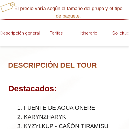
FUENTE DE AGUA ONERE
KARYNZHARYK
KYZYLKUP - CAÑÓN TIRAMISU
MONTE BOKTY
BOZJYRA - PANORAMA DE
MARTE
BOZJYRA - CRESTA DEL
DRAGÓN
YURT BOZJYRA
COLMILLOS DE BOZJYRA
(CIMA)
TUZBAIR - FONDO DE LA
SALINA
TUZBAIR - PARTE ALTA SALINA
Atención:
MONTE SHERKALA
Este tour está especialmente
CASTILLOS DE AIRAKTY
programado para fotógrafos,
TORYSH
permitiendo tiempo suficiente para
capturar todas las condiciones de luz,
incluidos atardeceres y amaneceres.