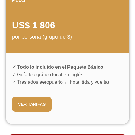
PLUS
US$ 1 806
por persona (grupo de 3)
ITINERARIO
✓ Todo lo incluido en el Paquete Básico
✓ Guía fotográfico local en inglés
Punto de inicio:
Recogida en Aktau a las 9:00
✓ Traslados aeropuerto ↔ hotel (ida y vuelta)
Punto final:
Devolución en Aktau a las 18:00
VER TARIFAS
Distancia en el desierto:
2040 km por carretera y 730 km
fuera de carretera