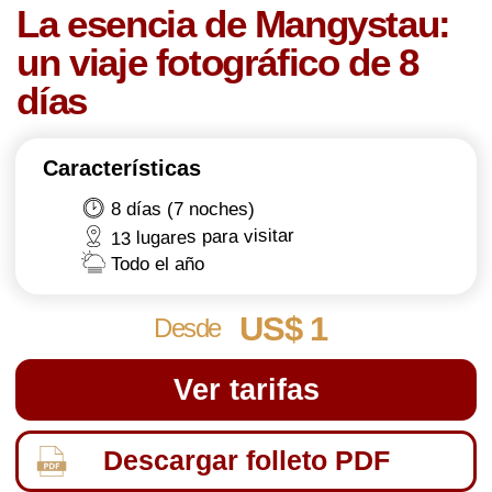
8 días (7 noches)
13 lugares para visitar
Todo el año
US$ 1
Desde
269
Ver tarifas
Descargar folleto PDF
El precio varía según el tamaño del grupo y el tipo
de paquete.
Descripción general
Tarifas
Itinerario
Solicitud
DESCRIPCIÓN DEL TOUR
Destacados: