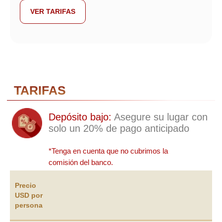
VER TARIFAS
+34
Detalles del viaje
Tipo de tour:
Paquete turístico:
Número de turistas:
–
+
Precio
USD por
persona
Acepto los términos de la Política de