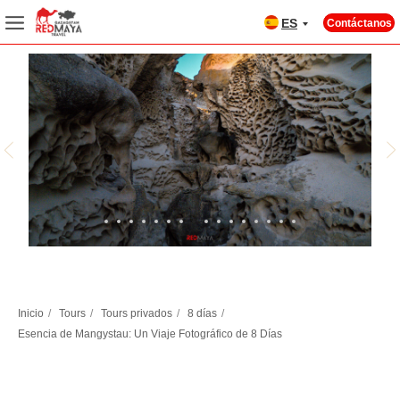
ES
Contáctanos
POROUS GORGE YBYK
POROUS GORGE YBYK
La esencia de Mangystau:
TO
AL
T
Inicio
/
Tours
/
Tours privados
/
8 días
/
AV
un viaje fotográfico de 8
Esencia de Mangystau: Un Viaje Fotográfico de 8 Días
días
Características