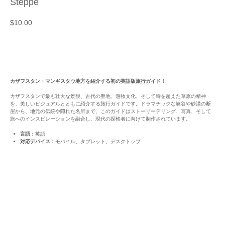
Steppe
$
10.00
カートに追加
カザフスタン・マンギスタウ地方を紹介する初の英語版旅行ガイド！
カザフスタンで最も壮大な景観、古代の聖地、遊牧文化、そして時を超えた草原の精神
を、美しいビジュアルとともに紹介する旅行ガイドです。ドラマチックな峡谷や砂漠の断
崖から、地元の伝統や隠れた名所まで、このガイドはストーリーテリング、写真、そして
旅へのインスピレーションを融合し、現代の探検者に向けて制作されています。
言語：
英語
対応デバイス：
モバイル、タブレット、デスクトップ