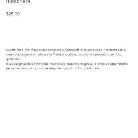
maschera
$
25.00
Aggiungi al carrello
Questa felpa Red Maya unisce semplicità e funzionalità in un unico capo. Realizzata con lo
stesso cotone premium della nostra T-shirt, è morbida, traspirante e progettata per l’uso
quotidiano.
Il suo design pulito e minimalista, insieme alla maschera integrata, la rende un capo versatile
per uscite casual, viaggi o come elegante aggiunta al tuo guardaroba.